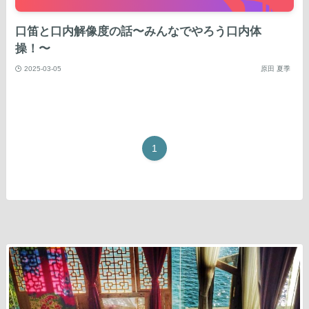
口笛と口内解像度の話〜みんなでやろう口内体
操！〜
2025-03-05
原田 夏季
1