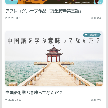
アフレコグループ作品『万聖街🎃第三話』
2023-03-29
原田 夏季
中国語全体
中国語を学ぶ意味ってなんだ？
2023-03-27
原田 夏季