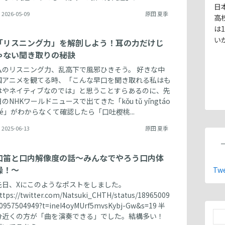
日
2026-05-09
原田 夏季
高
は
い
「リスニング力」を解剖しよう！耳の力だけじ
ゃない聞き取りの秘訣
私のリスニング力、乱高下で風邪ひきそう。 好きな中
国アニメを観てる時、「こんな早口を聞き取れる私はも
はやネイティブなのでは」と思うことすらあるのに、先
日のNHKワールドニュースで出てきた「kǒu tǔ yīngtáo
hé」がわからなくて確認したら「口吐樱桃...
2025-06-13
原田 夏季
口笛と口内解像度の話〜みんなでやろう口内体
操！〜
Twe
先日、Xにこのようなポストをしました。
ttps://twitter.com/Natsuki_CHTH/status/18965009
0957504949?t=ineI4oyMUrf5mvsKybj-Gw&s=19 半
分近くの方が「曲を演奏できる」でした。結構多い！