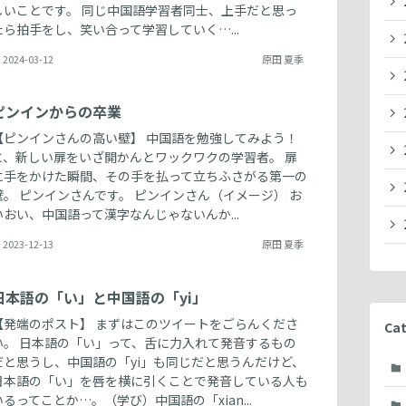
しいことです。 同じ中国語学習者同士、上手だと思っ
たら拍手をし、笑い合って学習していく…...
2024-03-12
原田 夏季
ピンインからの卒業
【ピンインさんの高い壁】 中国語を勉強してみよう！
と、新しい扉をいざ開かんとワックワクの学習者。 扉
に手をかけた瞬間、その手を払って立ちふさがる第一の
壁。 ピンインさんです。 ピンインさん（イメージ） お
いおい、中国語って漢字なんじゃないんか...
2023-12-13
原田 夏季
日本語の「い」と中国語の「yi」
【発端のポスト】 まずはこのツイートをごらんくださ
Cat
い。 日本語の「い」って、舌に力入れて発音するもの
だと思うし、中国語の「yi」も同じだと思うんだけど、
日本語の「い」を唇を横に引くことで発音している人も
いるってことか…。（学び）中国語の「xian...