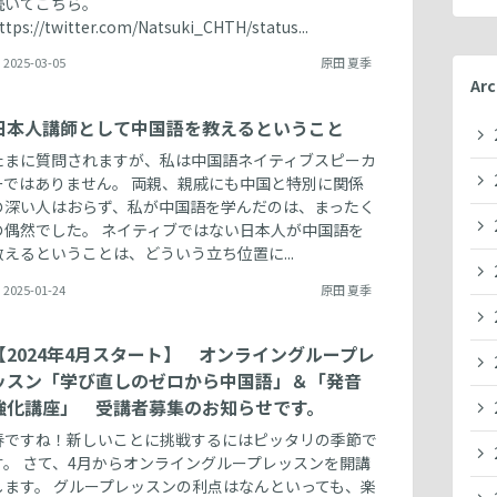
続いてこちら。
ttps://twitter.com/Natsuki_CHTH/status...
2025-03-05
原田 夏季
Arc
日本人講師として中国語を教えるということ
たまに質問されますが、私は中国語ネイティブスピーカ
ーではありません。 両親、親戚にも中国と特別に関係
の深い人はおらず、私が中国語を学んだのは、まったく
の偶然でした。 ネイティブではない日本人が中国語を
教えるということは、どういう立ち位置に...
2025-01-24
原田 夏季
【2024年4月スタート】 オンライングループレ
ッスン「学び直しのゼロから中国語」＆「発音
強化講座」 受講者募集のお知らせです。
春ですね！新しいことに挑戦するにはピッタリの季節で
す。 さて、4月からオンライングループレッスンを開講
します。 グループレッスンの利点はなんといっても、楽