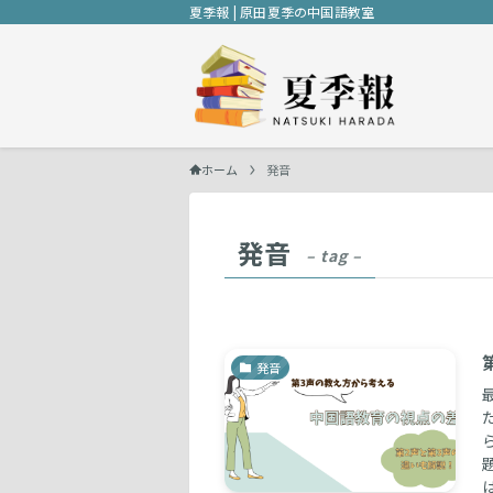
夏季報 | 原田夏季の中国語教室
ホーム
発音
発音
– tag –
発音