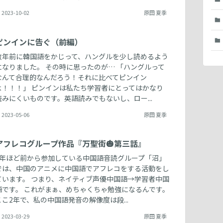
2023-10-02
原田 夏季
ピンインに告ぐ（前編）
数年前に韓国語をかじって、ハングルを少し読めるよう
になりました。 その時に思ったのが… 「ハングルって
なんて合理的なんだろう！それに比べてピンイン
よ！！！」 ピンインは私たち学習者にとってはかなり
読みにくいものです。英語読みでもないし、ロー...
2023-05-06
原田 夏季
アフレコグループ作品『万聖街🎃第三話』
2年ほど前から参加している中国語音読グループ「沼」
では、中国のアニメに中国語でアフレコをする活動をし
ています。 つまり、ネイティブ声優中国語→学習者中国
語です。 これがまぁ、めちゃくちゃ勉強になるんです。
ここ2年で、私の中国語発音の解像度は段...
2023-03-29
原田 夏季