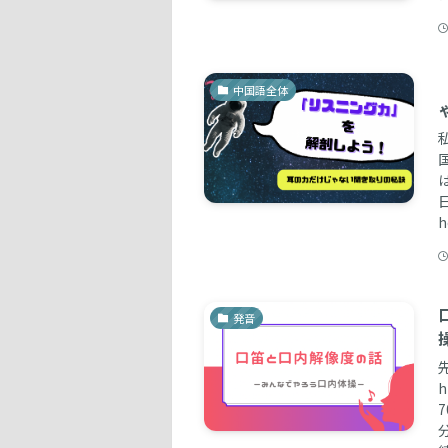
中国語全体
発音
h
7